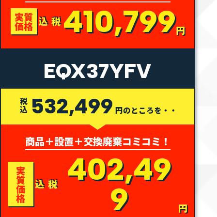
410,799
実質
税込
価格
円
EQX37YFV
532,499
税込
円のところを・・
商品＋設置＋交換廃棄コミコミ！
402,49
実
質
税込
9
価
格
円