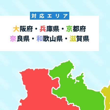
対
応
エ
リ
ア
大
阪府・
兵
庫県・
京
都府
奈
良県・
和
歌山県・
滋
賀県