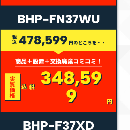
BHP-FN37WU
478,599
税込
円のところを・・
商品＋設置＋交換廃棄コミコミ！
348,59
実
質
税込
9
価
格
円
BHP-F37XD